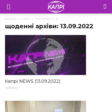
Телебачення
«Капрі»
додому
2022
Сентябрь
13
щоденні архіви: 13.09.2022
—
Новини
Донеччини
Капрі NEWS (13.09.2022)
13.09.2022