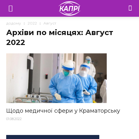
Телебачення
«Капрі»
додому
2022
Август
Архіви по місяцях: Август
—
2022
Новини
Донеччини
Щодо медичної сфери у Краматорську
01.08.2022