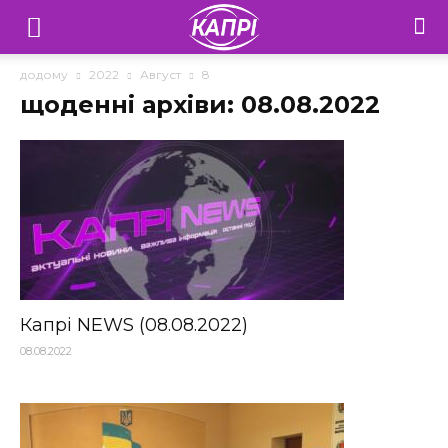
Телебачення
«Капрі»
додому
2022
Август
8
щоденні архіви: 08.08.2022
—
Новини
Донеччини
Капрі NEWS (08.08.2022)
08.08.2022