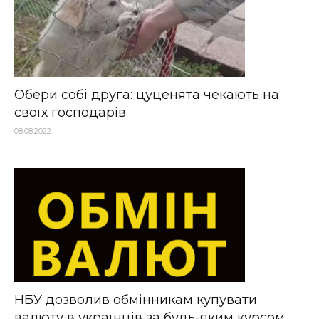
Обери собі друга: цуценята чекають на
своїх господарів
08.08.2022
НБУ дозволив обмінникам купувати
валюту в українців за будь-яким курсом