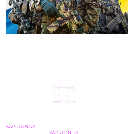
© 2024, ТОВ Телебачення «Капрі», усі права захищені.
Всі права на матеріали, що публікуються, належать
KAPRI.DN.UA
. Використання будь-якої інформації,
розміщеної на сайті
KAPRI.DN.UA
, іншими ЗМІ та