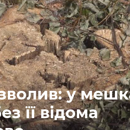
зволив: у меш
ез її відома