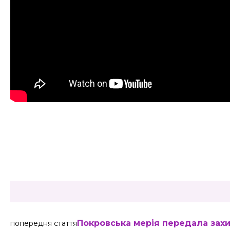
Share
Покровська мерія передала зах
попередня стаття