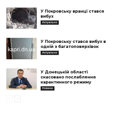
У Покровську вранці стався
вибух
Актуально
У Покровську стався вибух в
одній з багатоповерхівок
Актуально
У Донецькій області
скасовано послаблення
карантинного режиму
Новини