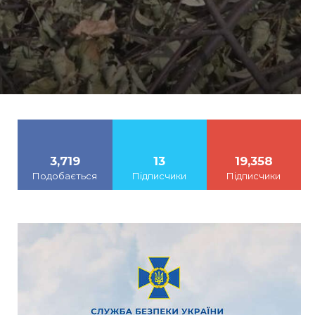
3,719
13
19,358
Подобається
Підписчики
Підписчики