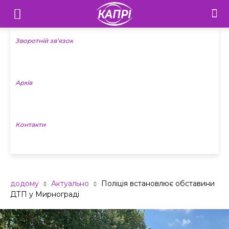
Телебачення
«Капрі»
Зворотній зв’язок
—
Архів
Новини
Донеччини
Контакти
додому
Актуально
Поліція встановлює обставини
ДТП у Мирнограді