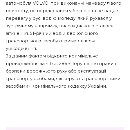
автомобіля VOLVO, при виконанні маневру лівого
повороту, не переконався у безпеці та не надав
перевагу у русі водію мопеду, який рухався у
зустрічному напрямку, внаслідок чого сталося
зіткнення. 51-річний водій двоколісного
транспортного засобу отримав тілесні
ушкодження.
За даним фактом відкрито кримінальне
провадження за ч.1 ст. 286 «Порушення правил
безпеки дорожнього руху або експлуатації
транспорту особами, які керують транспортними
засобами» Кримінального кодексу України.