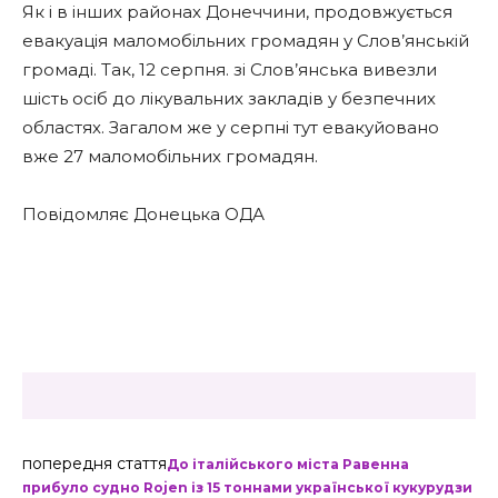
Як і в інших районах Донеччини, продовжується
евакуація маломобільних громадян у Слов’янській
громаді. Так, 12 серпня. зі Слов’янська вивезли
шість осіб до лікувальних закладів у безпечних
областях. Загалом же у серпні тут евакуйовано
вже 27 маломобільних громадян.
Повідомляє Донецька ОДА
попередня стаття
До італійського міста Равенна
прибуло судно Rojen із 15 тоннами української кукурудзи