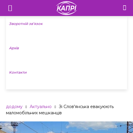
Телебачення
«Капрі»
Зворотній зв’язок
—
Архів
Новини
Донеччини
Контакти
додому
Актуально
Зі Слов'янська евакуюють
маломобільних мешканців