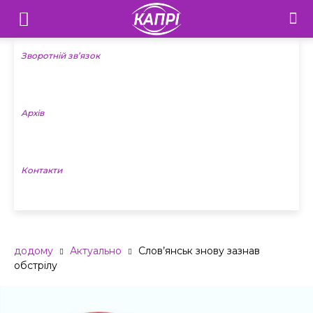
Телебачення
«Капрі»
Зворотній зв’язок
—
Архів
Новини
Донеччини
Контакти
додому
Актуально
Слов’янськ знову зазнав
обстрілу