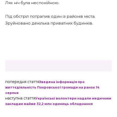
Лях ніч була неспокійною.
Під обстріл потрапив один із районів міста.
Зруйновано декілька приватних будинків.
попередня стаття
Зведена інформація про
життєдіяльність Покровської громади на ранок 14
серпня
наступна стаття
Українські волонтери надали медичним
закладам майже 32,2 млн одиниць обладнання