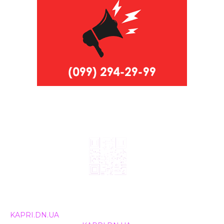
© 2024, ТОВ Телебачення «Капрі», усі права захищені.
Всі права на матеріали, що публікуються, належать
KAPRI.DN.UA
. Використання будь-якої інформації,