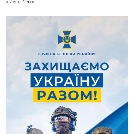
« Июл
Сен »