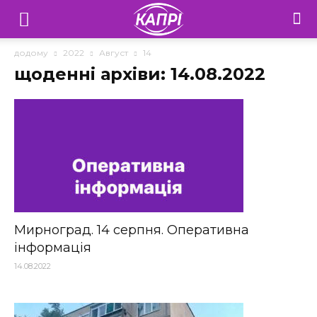
Телебачення
«Капрі»
додому
2022
Август
14
щоденні архіви: 14.08.2022
—
Новини
Донеччини
Мирноград. 14 серпня. Оперативна
інформація
14.08.2022