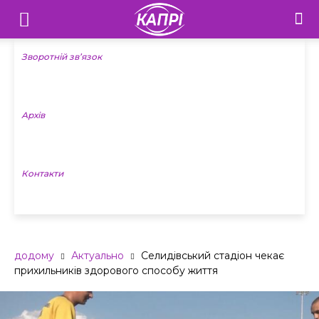
Телебачення
«Капрі»
Зворотній зв’язок
—
Архів
Новини
Донеччини
Контакти
додому
Актуально
Селидівський стадіон чекає
прихильників здорового способу життя