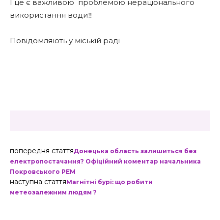
І це є важливою
проблемою нераціонального
використання води‼️
Повідомляють у міській раді
попередня стаття
Донецька область залишиться без
електропостачання? Офіційний коментар начальника
Покровського РЕМ
наступна стаття
Магнітні бурі: що робити
метеозалежним людям ?