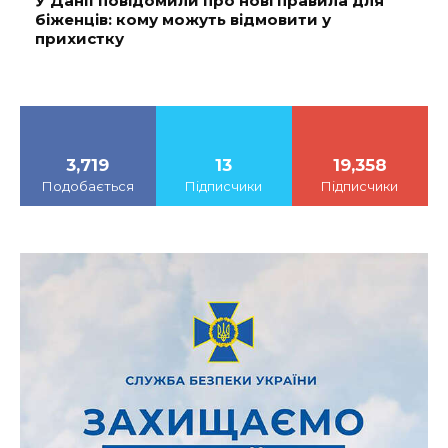
У Данії повідомили про нові правила для
біженців: кому можуть відмовити у
прихистку
3,719
13
19,358
Подобається
Підписчики
Підписчики