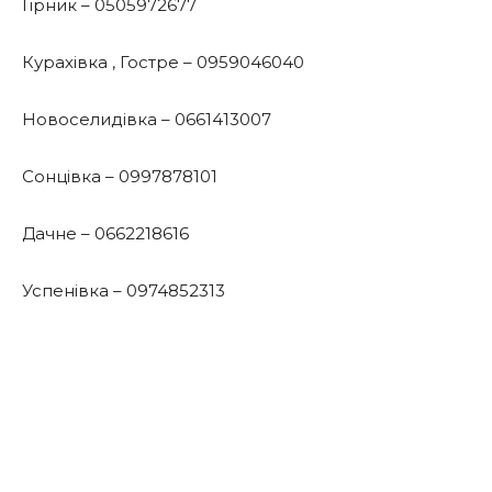
Гірник – 0505972677
Курахівка , Гостре – 0959046040
Новоселидівка – 0661413007
Сонцівка – 0997878101
Дачне – 0662218616
Успенівка – 0974852313