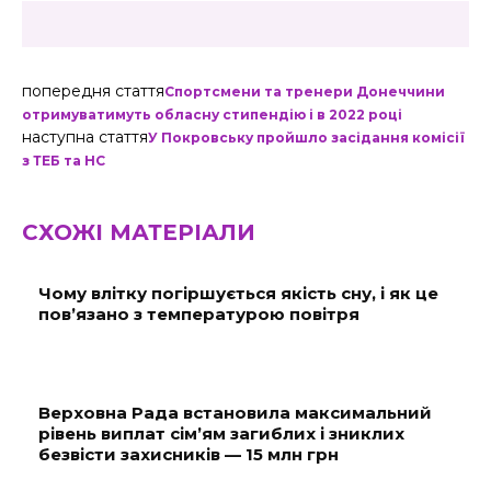
попередня стаття
Спортсмени та тренери Донеччини
отримуватимуть обласну стипендію і в 2022 році
наступна стаття
У Покровську пройшло засідання комісії
з ТЕБ та НС
СХОЖІ МАТЕРІАЛИ
Чому влітку погіршується якість сну, і як це
пов’язано з температурою повітря
Верховна Рада встановила максимальний
рівень виплат сім’ям загиблих і зниклих
безвісти захисників — 15 млн грн