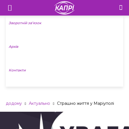
Телебачення
«Капрі»
Зворотній зв’язок
—
Архів
Новини
Донеччини
Контакти
додому
Актуально
Страшно життя у Маріуполі