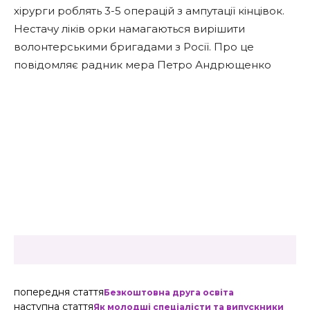
хірурги роблять 3-5 операцій з ампутації кінцівок.
Нестачу ліків орки намагаються вирішити
волонтерськими бригадами з Росії. Про це
повідомляє радник мера Петро Андрющенко
попередня стаття
Безкоштовна друга освіта
наступна стаття
Як молодші спеціалісти та випускники