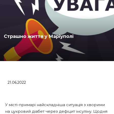
Страшно життя у Маріуполі
21.06.2022
У місті-примарі найскладніша ситуація з хворими
на цукровий діабет через дефіцит інсуліну. Щодня