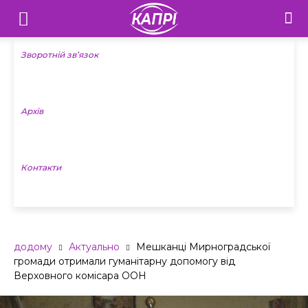
Телебачення
«Капрі»
Зворотній зв’язок
—
Архів
Новини
Донеччини
Контакти
додому
Актуально
Мешканці Мирноградської
громади отримали гуманітарну допомогу від
Верховного комісара ООН