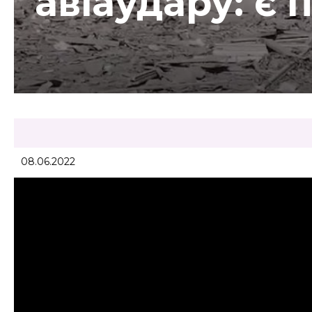
авіаудару: є
08.06.2022