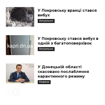
У Покровську вранці стався
вибух
Актуально
У Покровську стався вибух в
одній з багатоповерхівок
Актуально
У Донецькій області
скасовано послаблення
карантинного режиму
Новини