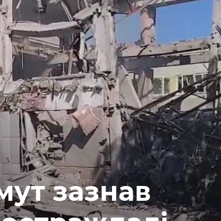
мут зазнав