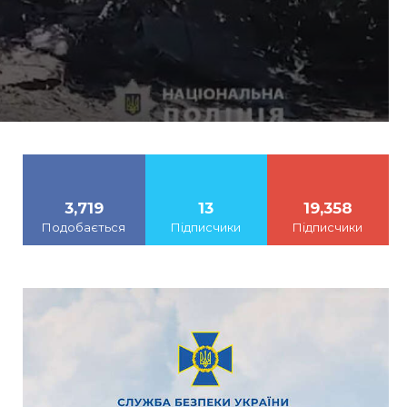
3,719
13
19,358
Подобається
Підписчики
Підписчики