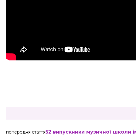
Share
52 випускники музичної школи 
попередня стаття