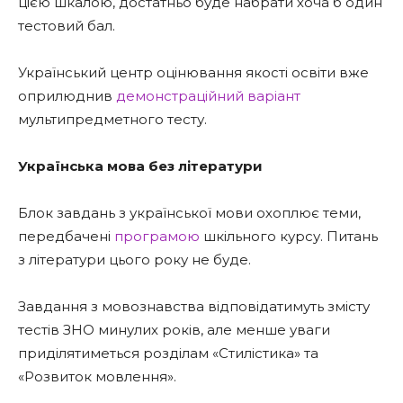
цією шкалою, достатньо буде набрати хоча б один
тестовий бал.
Український центр оцінювання якості освіти вже
оприлюднив
демонстраційний варіант
мультипредметного тесту.
Українська мова без літератури
Блок завдань з української мови охоплює теми,
передбачені
програмою
шкільного курсу. Питань
з літератури цього року не буде.
Завдання з мовознавства відповідатимуть змісту
тестів ЗНО минулих років, але менше уваги
приділятиметься розділам «Стилістика» та
«Розвиток мовлення».