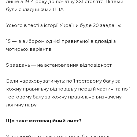
лише з 1914 року до початку ХХІ століття. Ці теми
були складниками ДПА.
Усього в тесті з історії України буде 20 завдань:
15 — із вибором однієї правильної відповіді з
чотирьох варіантів;
5 завдань — на встановлення відповідності.
Бали нараховуватимуть: по 1 тестовому балу за
кожну правильну відповідь у першій частині та по 1
тестовому балу за кожну правильно визначену
логічну пару.
Що таке мотиваційний лист?
У вступній кампанії цього року більшу роль