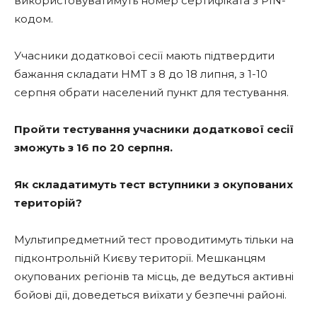
використовуватимуть номер сертифіката з PIN-
кодом.
Учасники додаткової сесії мають підтвердити
бажання складати НМТ з 8 до 18 липня, з 1-10
серпня обрати населений пункт для тестування.
Пройти тестування учасники додаткової сесії
зможуть з 16 по 20 серпня.
Як складатимуть тест вступники з окупованих
територій?
Мультипредметний тест проводитимуть тільки на
підконтрольній Києву території. Мешканцям
окупованих регіонів та місць, де ведуться активні
бойові дії, доведеться виїхати у безпечні районі.