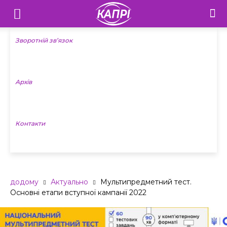
Телебачення
«Капрі»
Зворотній зв’язок
—
Архів
Новини
Донеччини
Контакти
додому
Актуально
Мультипредметний тест.
Основні етапи вступної кампанії 2022