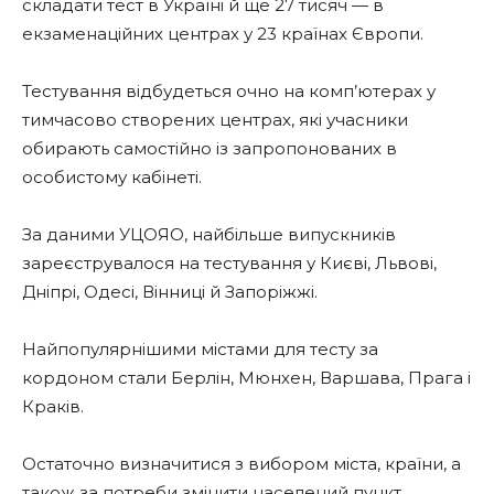
складати тест в Україні й ще 27 тисяч — в
екзаменаційних центрах у 23 країнах Європи.
Тестування відбудеться очно на комп’ютерах у
тимчасово створених центрах, які учасники
обирають самостійно із запропонованих в
особистому кабінеті.
За даними УЦОЯО, найбільше випускників
зареєструвалося на тестування у Києві, Львові,
Дніпрі, Одесі, Вінниці й Запоріжжі.
Найпопулярнішими містами для тесту за
кордоном стали Берлін, Мюнхен, Варшава, Прага і
Краків.
Остаточно визначитися з вибором міста, країни, а
також за потреби змінити населений пункт