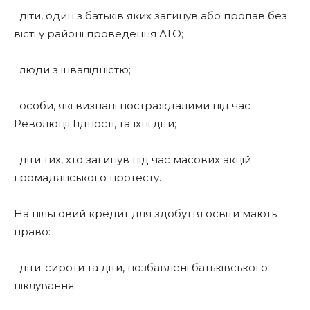
діти, один з батьків яких загинув або пропав без
вісті у районі проведення АТО;
люди з інвалідністю;
особи, які визнані постраждалими під час
Революції Гідності, та їхні діти;
діти тих, хто загинув під час масових акцій
громадянського протесту.
На пільговий кредит для здобуття освіти мають
право:
діти-сироти та діти, позбавлені батьківського
піклування;