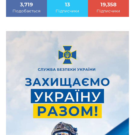
3,719
13
19,358
Подобається
Підписчики
Підписчики