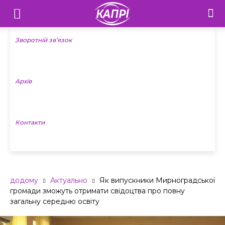
Телебачення
«Капрі»
Зворотній зв’язок
—
Архів
Новини
Донеччини
Контакти
додому
Актуально
Як випускники Мирноградської
громади зможуть отримати свідоцтва про повну
загальну середню освіту