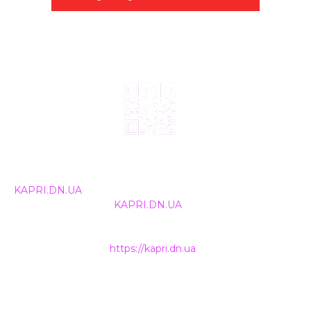
© 2024, ТОВ Телебачення «Капрі», усі права захищені.
Всі права на матеріали, що публікуються, належать
KAPRI.DN.UA
. Використання будь-якої інформації,
розміщеної на сайті
KAPRI.DN.UA
, іншими ЗМІ та
інтернет-ресурсами можливе лише за письмовою
згодою та обов'язкового розміщення прямого
гіперпосилання на
https://kapri.dn.ua
.
НАШІ КОНТАКТИ