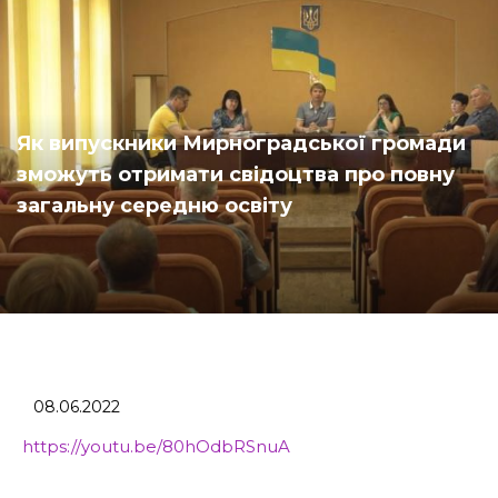
Як випускники Мирноградської громади
зможуть отримати свідоцтва про повну
загальну середню освіту
08.06.2022
https://youtu.be/80hOdbRSnuA