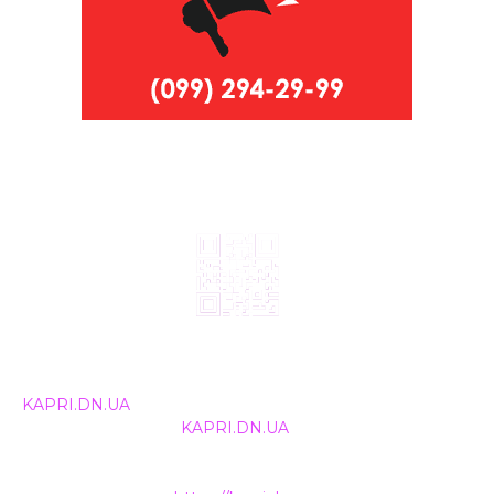
© 2024, ТОВ Телебачення «Капрі», усі права захищені.
Всі права на матеріали, що публікуються, належать
KAPRI.DN.UA
. Використання будь-якої інформації,
розміщеної на сайті
KAPRI.DN.UA
, іншими ЗМІ та
інтернет-ресурсами можливе лише за письмовою
згодою та обов'язкового розміщення прямого