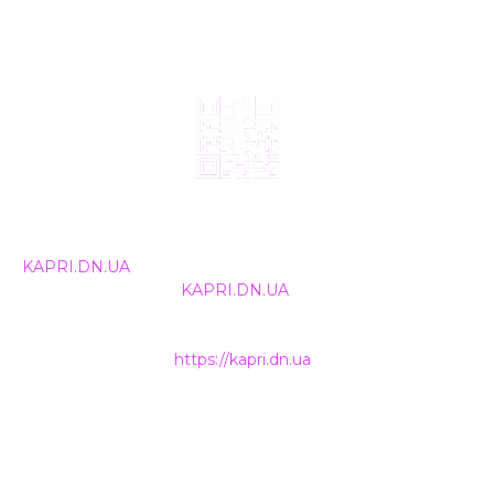
© 2024, ТОВ Телебачення «Капрі», усі права захищені.
Всі права на матеріали, що публікуються, належать
KAPRI.DN.UA
. Використання будь-якої інформації,
розміщеної на сайті
KAPRI.DN.UA
, іншими ЗМІ та
інтернет-ресурсами можливе лише за письмовою
згодою та обов'язкового розміщення прямого
гіперпосилання на
https://kapri.dn.ua
.
НАШІ КОНТАКТИ