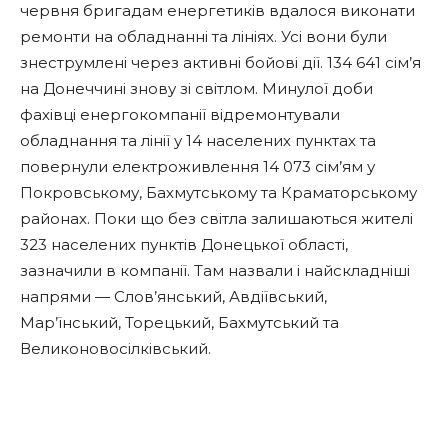
червня бригадам енергетиків вдалося виконати
ремонти на обладнанні та лініях. Усі вони були
знеструмлені через активні бойові дії. 134 641 сім’я
на Донеччині знову зі світлом. Минулої доби
фахівці енергокомпанії відремонтували
обладнання та лінії у 14 населених пунктах та
повернули електроживлення 14 073 сім’ям у
Покровському, Бахмутському та Краматорському
районах. Поки що без світла залишаються жителі
323 населених пунктів Донецької області,
зазначили в компанії. Там назвали і найскладніші
напрями — Слов’янський, Авдіївський,
Мар’їнський, Торецький, Бахмутський та
Великоновосілківський.