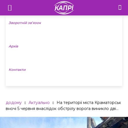
Телебачення
«Капрі»
Зворотній зв’язок
—
Архів
Новини
Донеччини
Контакти
додому
Актуально
На території міста Краматорськ
вночі 5 червня внаслідок обстрілу ворога виникло дві...