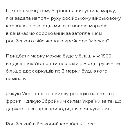
Півтора місяці тому Укрпошта випустила марку,
яка задала напрям руху російському військовому
кораблю, а сьогодні ми вже новою маркою
відзначаємо сороковини за затопленням
російського військового крейсера “москва”.
Придбати марку можна буде у більш ніж 1500
відділеннях Укрпошти та онлайн. В одні руки – не
більше двох аркушів по 3 марки будь-якого
номіналу.
Дякую Укрпошті за швидку реакцію на події на
фронті. І дякую Збройним силам України за те, що
даруєте такі гарні приводи для святкування.
Російський військовий корабель – все.