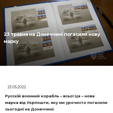
23 травня на Донеччині погасили нову
марку
23.05.2022
Русскій воєнний корабль – всьо! Це – нова
марка від Укрпошти, яку ми урочисто погасили
сьогодні на Донеччині.