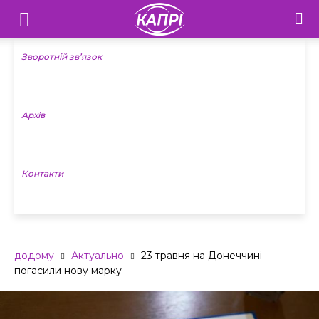
Телебачення
«Капрі»
Зворотній зв’язок
—
Архів
Новини
Донеччини
Контакти
додому
Актуально
23 травня на Донеччині
погасили нову марку