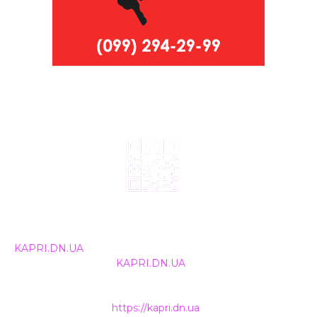
© 2024, ТОВ Телебачення «Капрі», усі права захищені.
Всі права на матеріали, що публікуються, належать
KAPRI.DN.UA
. Використання будь-якої інформації,
розміщеної на сайті
KAPRI.DN.UA
, іншими ЗМІ та
інтернет-ресурсами можливе лише за письмовою
згодою та обов'язкового розміщення прямого
гіперпосилання на
https://kapri.dn.ua
.