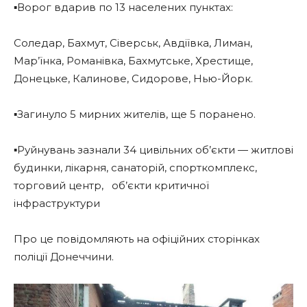
▪️Ворог вдарив по 13 населених пунктах:
Соледар, Бахмут, Сіверськ, Авдіївка, Лиман,
Мар’їнка, Романівка, Бахмутське, Хрестище,
Донецьке, Калинове, Сидорове, Нью-Йорк.
▪️Загинуло 5 мирних жителів, ще 5 поранено.
▪️Руйнувань зазнали 34 цивільних об’єкти — житлові
будинки, лікарня, санаторій, спорткомплекс,
торговий центр,
об’єкти критичної
інфраструктури
Про це повідомляють на офіційних сторінках
поліції Донеччини.