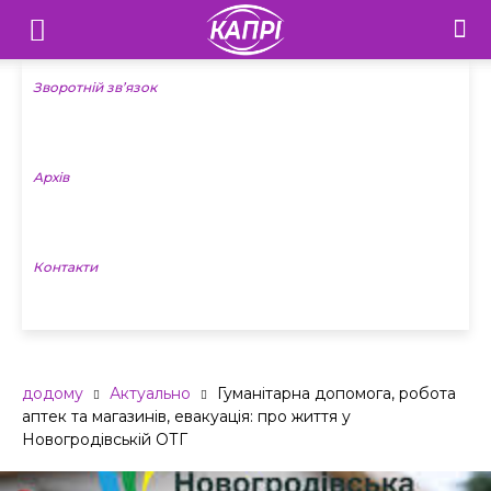
Телебачення
«Капрі»
Зворотній зв’язок
—
Архів
Новини
Донеччини
Контакти
додому
Актуально
Гуманітарна допомога, робота
аптек та магазинів, евакуація: про життя у
Новогродівській ОТГ