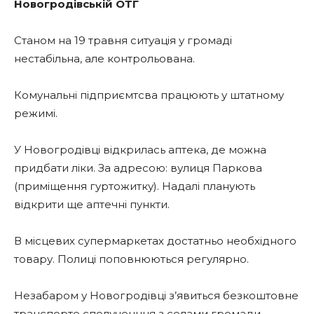
Новогродівській ОТГ
Станом на 19 травня ситуація у громаді
нестабільна, але контрольована.
Комунальні підприємтсва працюють у штатному
режимі.
У Новогродівці відкрилась аптека, де можна
придбати ліки. За адресою: вулиця Паркова
(приміщення гуртожитку). Надалі планують
відкрити ще аптечні пункти.
В місцевих супермаркетах достатньо необхідного
товару. Полиці поповнюються регулярно.
Незабаром у Новогродівці з’явиться безкоштовне
транспорте сполученння з селами громади.