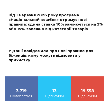
Від 1 березня 2026 року програма
«Національний кешбек» отримує нові
правила: єдина ставка 10% замінюється на 5%
або 15%, залежно від категорії товарів
У Данії повідомили про нові правила для
біженців: кому можуть відмовити у
прихистку
3,719
13
19,358
Подобається
Підписчики
Підписчики