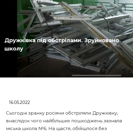
Дружківка під обстрілами. Зруйновано
школу
16.05.2022
Сьогодні зранку росіяни обстріляли Дружківку,
внаслідок чого найбільших пошкоджень зазнала
міська школа №6. На щастя, обійшлося без