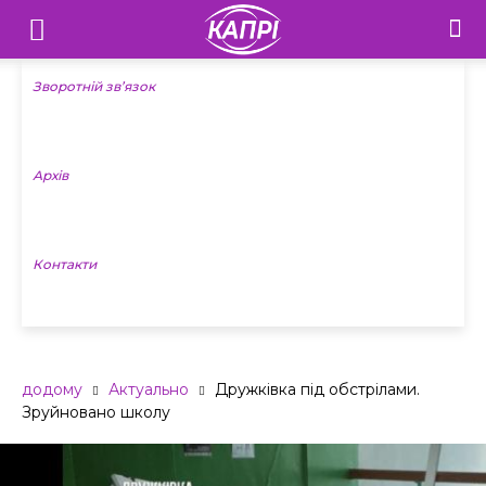
Телебачення
«Капрі»
Зворотній зв’язок
—
Архів
Новини
Донеччини
Контакти
додому
Актуально
Дружківка під обстрілами.
Зруйновано школу