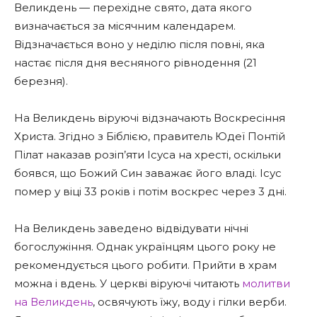
Великдень — перехідне свято, дата якого
визначається за місячним календарем.
Відзначається воно у неділю після повні, яка
настає після дня весняного рівнодення (21
березня).
На Великдень віруючі відзначають Воскресіння
Христа. Згідно з Біблією, правитель Юдеї Понтій
Пілат наказав розіп’яти Ісуса на хресті, оскільки
боявся, що Божий Син заважає його владі. Ісус
помер у віці 33 років і потім воскрес через 3 дні.
На Великдень заведено відвідувати нічні
богослужіння. Однак українцям цього року не
рекомендується цього робити. Прийти в храм
можна і вдень. У церкві віруючі читають
молитви
на Великдень
, освячують їжу, воду і гілки верби.