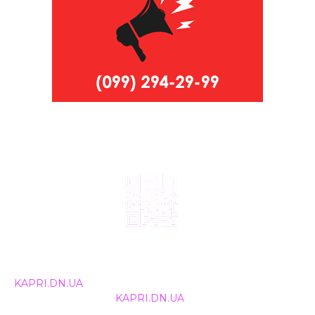
© 2024, ТОВ Телебачення «Капрі», усі права захищені.
Всі права на матеріали, що публікуються, належать
KAPRI.DN.UA
. Використання будь-якої інформації,
розміщеної на сайті
KAPRI.DN.UA
, іншими ЗМІ та
інтернет-ресурсами можливе лише за письмовою