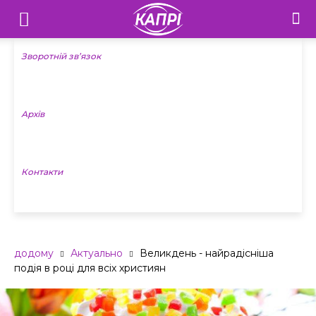
Телебачення
«Капрі»
Зворотній зв’язок
—
Архів
Новини
Донеччини
Контакти
додому
Актуально
Великдень - найрадісніша
подія в році для всіх християн