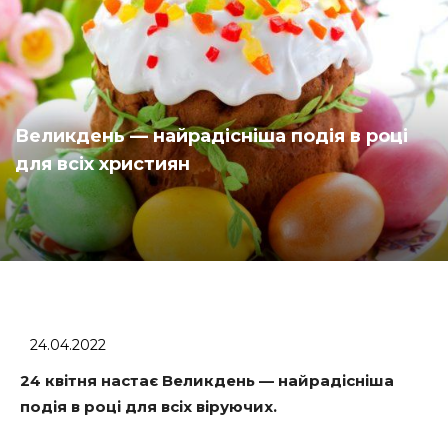
Великдень — найрадісніша подія в році
для всіх християн
24.04.2022
24 квітня настає Великдень — найрадісніша
подія в році для всіх віруючих.