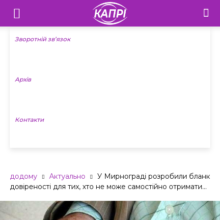
Телебачення
«Капрі»
Зворотній зв’язок
—
Архів
Новини
Донеччини
Контакти
додому
Актуально
У Мирнограді розробили бланк
довіреності для тих, хто не може самостійно отримати...