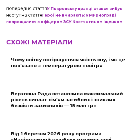
попередня стаття
У Покровську вранці стався вибух
наступна стаття
Герої не вмирають: у Мирнограді
попрощалися з офіцером ЗСУ Костянтином Іщенком
СХОЖІ МАТЕРІАЛИ
Чому влітку погіршується якість сну, і як це
пов’язано з температурою повітря
Верховна Рада встановила максимальний
рівень виплат сім’ям загиблих і зниклих
безвісти захисників — 15 млн грн
Від 1 березня 2026 року програма
«Національний кешбек» отримує нові