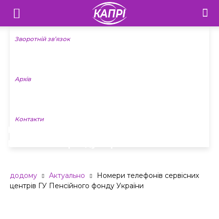
Телебачення
«Капрі»
Зворотній зв’язок
—
Архів
Новини
Донеччини
Контакти
Номери телефонів сервісних центрів ГУ
Пенсійного фонду України
додому
Актуально
Номери телефонів сервісних
центрів ГУ Пенсійного фонду України