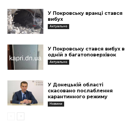
У Покровську вранці стався
вибух
Актуально
У Покровську стався вибух в
одній з багатоповерхівок
Актуально
У Донецькій області
скасовано послаблення
карантинного режиму
Новини