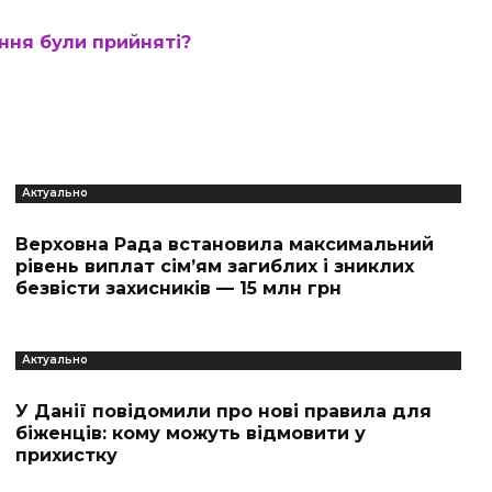
ання були прийняті?
Актуально
Верховна Рада встановила максимальний
рівень виплат сім’ям загиблих і зниклих
безвісти захисників — 15 млн грн
Актуально
У Данії повідомили про нові правила для
біженців: кому можуть відмовити у
прихистку