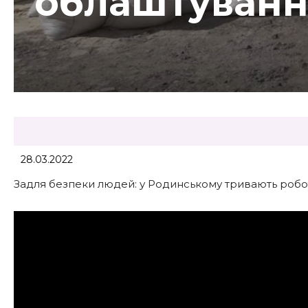
облаштуванн
28.03.2022
Задля безпеки людей: у Родинському тривають роб