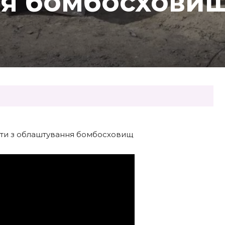
я бомбосхови
оти з облаштування бомбосховищ