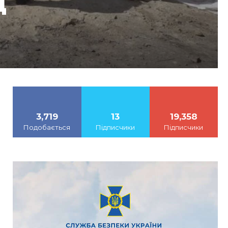
щ
3,719
13
19,358
Подобається
Підписчики
Підписчики