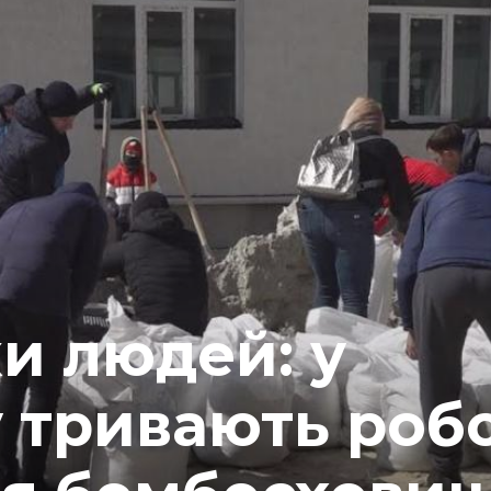
и людей: у
 тривають робо