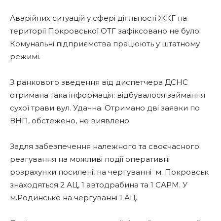
Аварійних ситуацій у сфері діяльності ЖКГ на
території Покровської ОТГ зафіксовано не було.
Комунальні підприємства працюють у штатному
режимі.
З ранкового зведення від диспетчера ДСНС
отримана така інформація: відбувалося займання
сухої трави вул. Удачна. Отримано дві заявки по
ВНП, обстежено, не виявлено.
Задля забезпечення належного та своєчасного
реагування на можливі події оперативні
розрахунки посилені, на чергуванні
м. Покровськ
знаходяться 2 АЦ, 1 автодрабина та 1 САРМ. У
м.Родинське на чергуванні 1 АЦ.