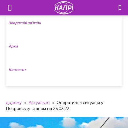
Телебачення
«Капрі»
Зворотній зв’язок
—
Архів
Новини
Донеччини
Контакти
додому
Актуально
Оперативна ситуація у
Покровську станом на 26.03.22