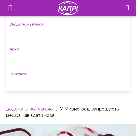
Телебачення
«Капрі»
Зворотній зв’язок
—
Архів
Новини
Донеччини
Контакти
додому
Актуально
У Мирнограді запрошують
мешканців здати кров