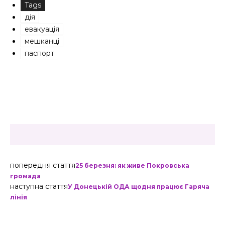
Tags
дія
евакуація
мешканці
паспорт
попередня стаття
25 березня: як живе Покровська
громада
наступна стаття
У Донецькій ОДА щодня працює Гаряча
лінія