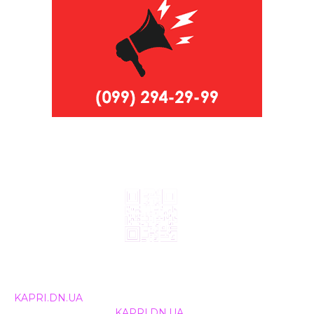
© 2024, ТОВ Телебачення «Капрі», усі права захищені.
Всі права на матеріали, що публікуються, належать
KAPRI.DN.UA
. Використання будь-якої інформації,
розміщеної на сайті
KAPRI.DN.UA
, іншими ЗМІ та