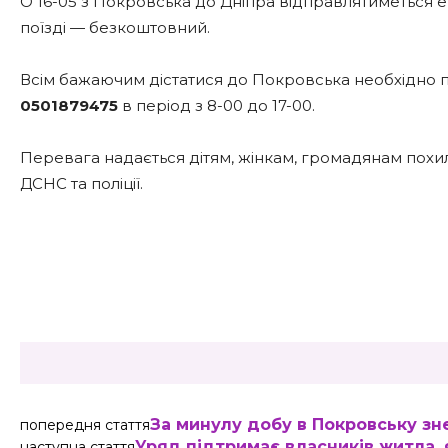
О 16-05 з Покровська до Дніпра відправлятиметься ева
поїзді — безкоштовний.
Всім бажаючим дістатися до Покровська необхідно 
0501879475
в період з 8-00 до 17-00.
Перевага надається дітям, жінкам, громадянам похил
ДСНС та поліції.
Share
За минулу добу в Покровську з
попередня стаття
Уряд підтримає власників житла,
наступна стаття