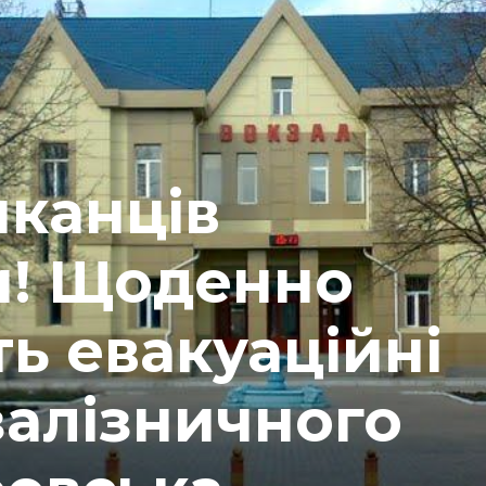
шканців
и! Щоденно
ь евакуаційні
залізничного