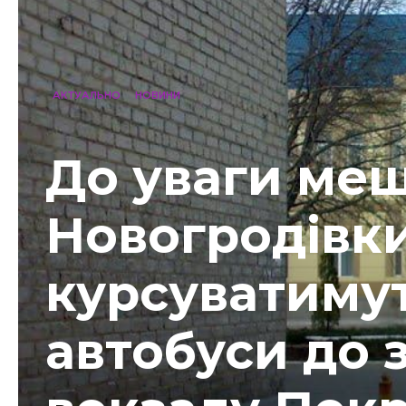
АКТУАЛЬНО
НОВИНИ
До уваги ме
Новогродівк
курсуватимут
автобуси до 