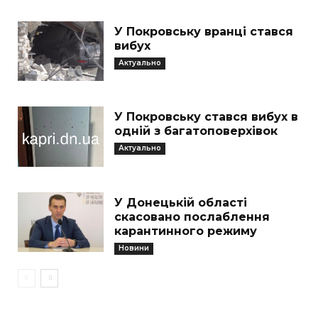
У Покровську вранці стався
вибух
Актуально
У Покровську стався вибух в
одній з багатоповерхівок
Актуально
У Донецькій області
скасовано послаблення
карантинного режиму
Новини