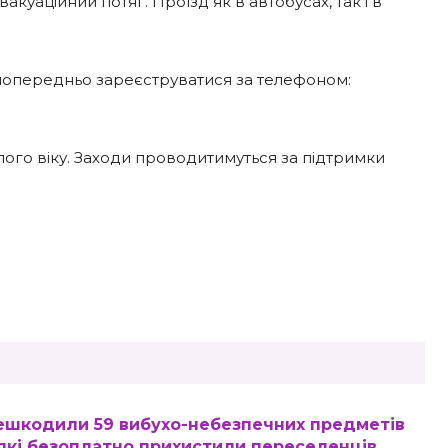
куаційний потяг. Проїзд як в автобусах, так і в
попередньо зареєструватися за телефоном:
ого віку. Заходи проводитимуться за підтримки
нешкодили 59 вибухо-небезпечних предметів
 які безоплатно прихистили переселенців