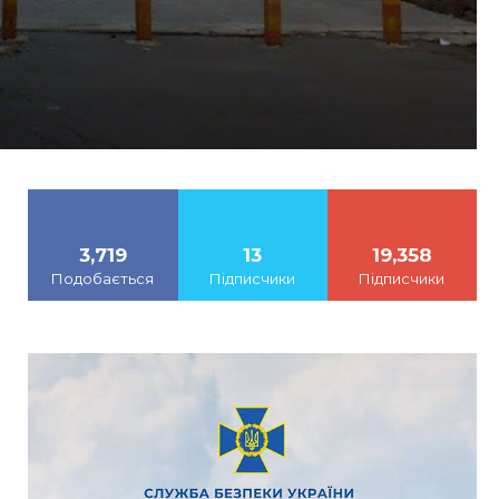
3,719
13
19,358
Подобається
Підписчики
Підписчики