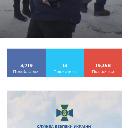
3,719
13
19,358
Подобається
Підписчики
Підписчики