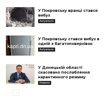
У Покровську вранці стався
вибух
Актуально
У Покровську стався вибух в
одній з багатоповерхівок
Актуально
У Донецькій області
скасовано послаблення
карантинного режиму
Новини