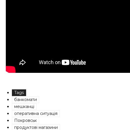
Tags
банкомати
мешканці
оперативна ситуація
Покровськ
продуктові магазини