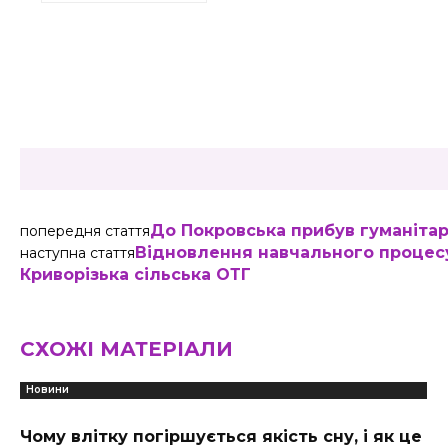
Share
До Покровська прибув гуманіта
попередня стаття
Відновлення навчального процесу
наступна стаття
Криворізька сільська ОТГ
СХОЖІ МАТЕРІАЛИ
Новини
Чому влітку погіршується якість сну, і як це