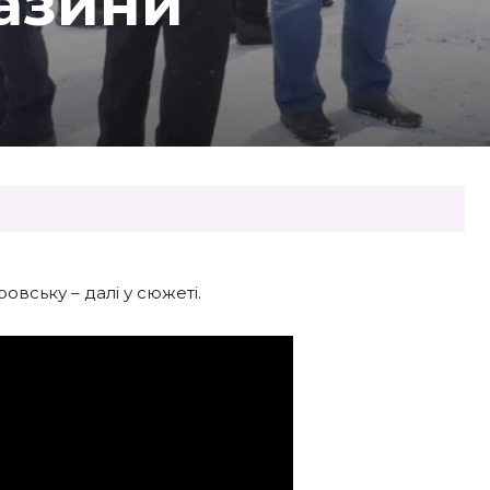
газини
овську – далі у сюжеті.