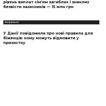
рівень виплат сім’ям загиблих і зниклих
безвісти захисників — 15 млн грн
Актуально
У Данії повідомили про нові правила для
біженців: кому можуть відмовити у
прихистку