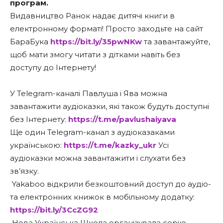
програм.
Видавництво Ранок надає дитячі книги в
електронному форматі! Просто заходьте на сайт
БараБука
https://bit.ly/35pwNKw
та завантажуйте,
щоб мати змогу читати з дітками навіть без
доступу до Інтернету!
У Telegram-каналі Павлуша і Ява можна
завантажити аудіоказки, які також будуть доступні
без Інтернету:
https://t.me/pavlushaiyava
Ще один Telegram-канал з аудіоказаками
українською:
https://t.me/kazky_ukr
Усі
аудіоказки можна завантажити і слухати без
зв’язку.
Yakaboo відкрили безкоштовний доступ до аудіо-
та електронних книжок в мобільному додатку:
https://bit.ly/3CcZG92
Нова Українська Школа організувала серію