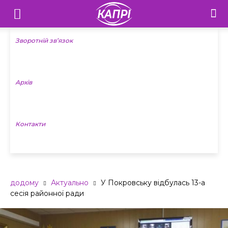
Телебачення
«Капрі»
Зворотній зв’язок
—
Архів
Новини
Донеччини
Контакти
додому
Актуально
У Покровську відбулась 13-а
сесія районної ради