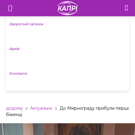
Телебачення
«Капрі»
Зворотній зв’язок
—
Архів
Новини
Донеччини
Контакти
додому
Актуально
До Мирнограду прибули перші
біженці