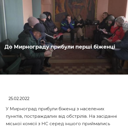
До Мирнограду прибули перші біженці
25.02.2022
У Мирноград прибули біженці з населених
пунктів, постраждалих від обстрілів. На засіданні
міської комісії з НС серед іншого приймались