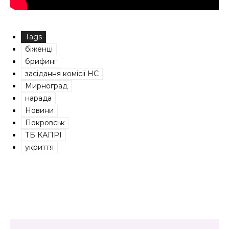
Tags
біженці
брифинг
засідання комісії НС
Мирноград
нарада
Новини
Покровськ
ТБ КАПРІ
укриття