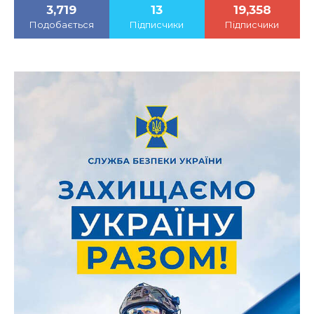
3,719
13
19,358
Подобається
Підписчики
Підписчики