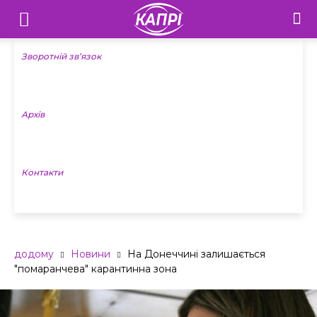
Телебачення
«Капрі»
Зворотній зв’язок
—
Архів
Новини
Донеччини
Контакти
додому
Новини
На Донеччині залишається
"помаранчева" карантинна зона