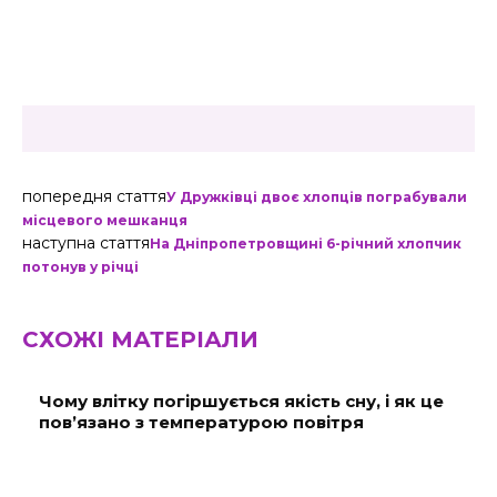
попередня стаття
У Дружківці двоє хлопців пограбували
місцевого мешканця
наступна стаття
На Дніпропетровщині 6-річний хлопчик
потонув у річці
СХОЖІ МАТЕРІАЛИ
Чому влітку погіршується якість сну, і як це
пов’язано з температурою повітря