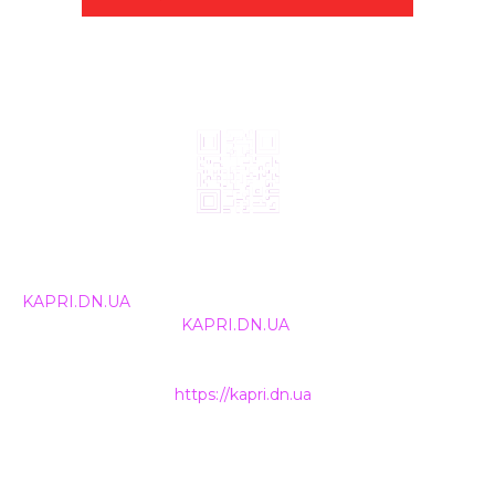
© 2024, ТОВ Телебачення «Капрі», усі права захищені.
Всі права на матеріали, що публікуються, належать
KAPRI.DN.UA
. Використання будь-якої інформації,
розміщеної на сайті
KAPRI.DN.UA
, іншими ЗМІ та
інтернет-ресурсами можливе лише за письмовою
згодою та обов'язкового розміщення прямого
гіперпосилання на
https://kapri.dn.ua
.
НАШІ КОНТАКТИ