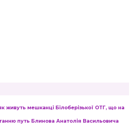
як живуть мешканці Білоберізької ОТГ, що на
танню путь Блинова Анатолія Васильовича