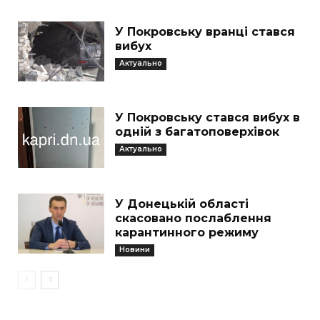
У Покровську вранці стався
вибух
Актуально
У Покровську стався вибух в
одній з багатоповерхівок
Актуально
У Донецькій області
скасовано послаблення
карантинного режиму
Новини