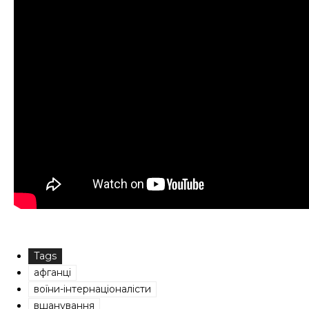
Tags
афганці
воїни-інтернаціоналісти
вшанування