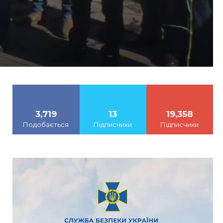
3,719
13
19,358
Подобається
Підписчики
Підписчики