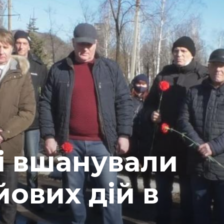
і вшанували
йових дій в