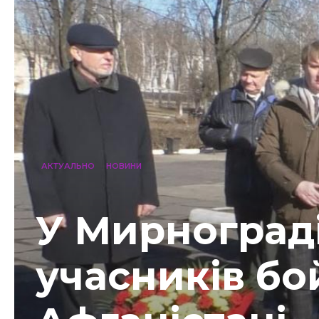
АКТУАЛЬНО
НОВИНИ
У Мирноград
учасників бо