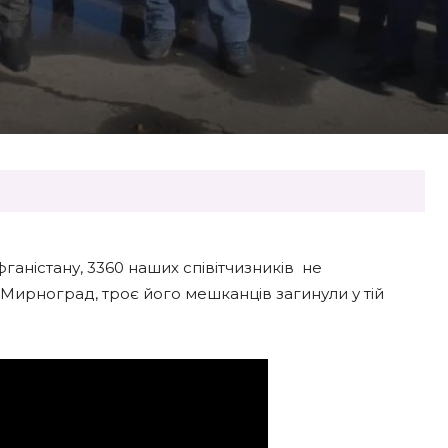
аністану, 3360 наших співітчизників не
Мирноград, троє його мешканців загинули у тій