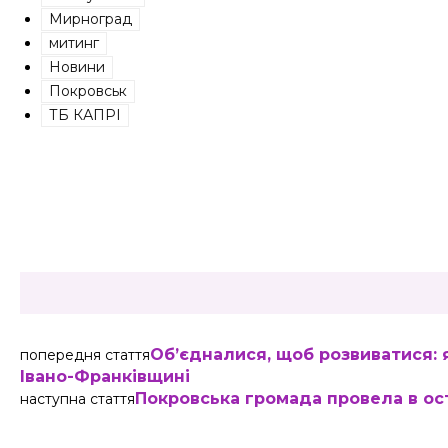
Мирноград
митинг
Новини
Покровськ
ТБ КАПРІ
Share
Об’єдналися, щоб розвиватися: 
попередня стаття
Івано-Франківщині
Покровська громада провела в ос
наступна стаття