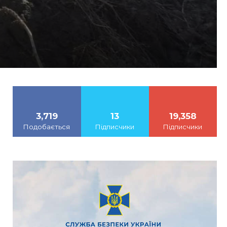
3,719
13
19,358
Подобається
Підписчики
Підписчики