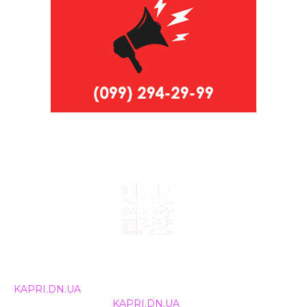
© 2024, ТОВ Телебачення «Капрі», усі права захищені.
Всі права на матеріали, що публікуються, належать
KAPRI.DN.UA
. Використання будь-якої інформації,
розміщеної на сайті
KAPRI.DN.UA
, іншими ЗМІ та