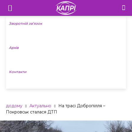
Телебачення
«Капрі»
Зворотній зв’язок
—
Архів
Новини
Донеччини
Контакти
додому
Актуально
На трасі Добропілля –
Покровськ сталася ДТП