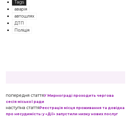
Tags
аварія
автошлях
ДТП
Поліція
попередня стаття
У Мирнограді проходить чергова
сесія міської ради
наступна стаття
Реєстрація місця проживання та довідка
про несудимість: у «Дії» запустили низку нових послуг