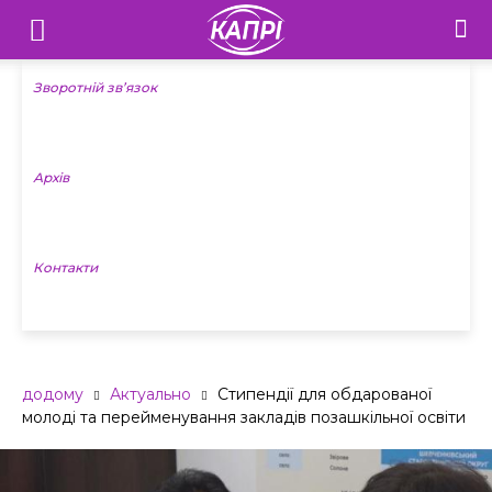
Телебачення
«Капрі»
Зворотній зв’язок
—
Архів
Новини
Донеччини
Контакти
додому
Актуально
Стипендії для обдарованої
молоді та перейменування закладів позашкільної освіти