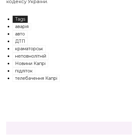
кодексу України.
Tags
аварія
авто
ДТП
краматорськ
неповнолітній
Новини Капрі
підліток
телебачення Капрі