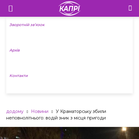
Телебачення
«Капрі»
Зворотній зв’язок
—
Архів
Новини
Донеччини
Контакти
додому
Новини
У Краматорську збили
неповнолітнього: водій зник з місця пригоди