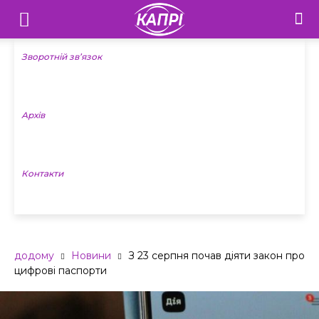
Телебачення
«Капрі»
Зворотній зв’язок
—
Архів
Новини
Донеччини
Контакти
додому
Новини
З 23 серпня почав діяти закон про
цифрові паспорти