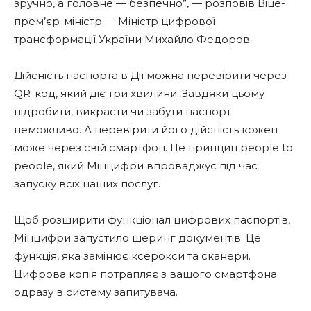
зручно, а головне — безпечно”, — розповів Віце-
прем’єр-міністр — Міністр цифрової
трансформації України Михайло Федоров.
Дійсність паспорта в Дії можна перевірити через
QR-код, який діє три хвилини. Завдяки цьому
підробити, викрасти чи забути паспорт
неможливо. А перевірити його дійсність кожен
може через свій смартфон. Це принцип people to
people, який Мінцифри впроваджує під час
запуску всіх наших послуг.
Щоб розширити функціонал цифрових паспортів,
Мінцифри запустило шеринг документів. Це
функція, яка замінює ксерокси та сканери.
Цифрова копія потрапляє з вашого смартфона
одразу в систему запитувача.