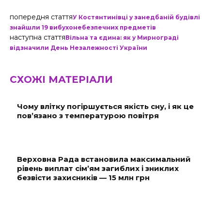
попередня стаття
У Костянтинівці у занедбаній будівлі
знайшли 19 вибухонебезпечних предметів
наступна стаття
Вільна та єдина: як у Мирнограді
відзначили День Незалежності України
СХОЖІ МАТЕРІАЛИ
Чому влітку погіршується якість сну, і як це
пов’язано з температурою повітря
Верховна Рада встановила максимальний
рівень виплат сім’ям загиблих і зниклих
безвісти захисників — 15 млн грн