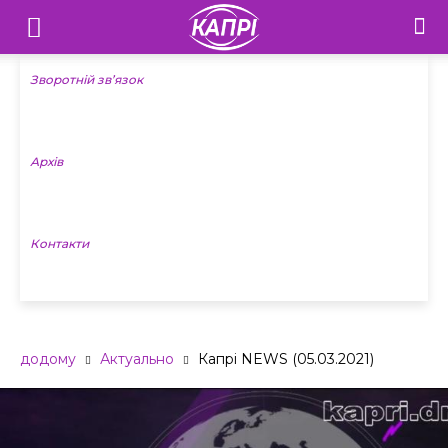
Телебачення
«Капрі»
Зворотній зв’язок
—
Архів
Новини
Донеччини
Контакти
додому
Актуально
Капрі NEWS (05.03.2021)