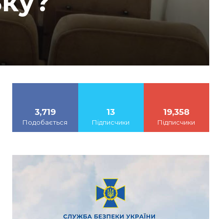
ьку?
3,719
13
19,358
Подобається
Підписчики
Підписчики