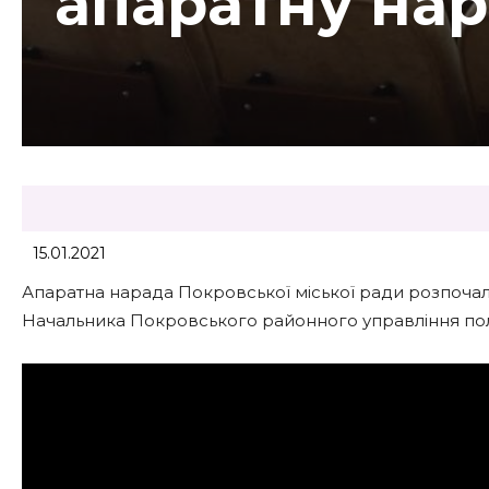
апаратну нар
15.01.2021
Апаратна нарада Покровської міської ради розпочал
Начальника Покровського районного управління полі