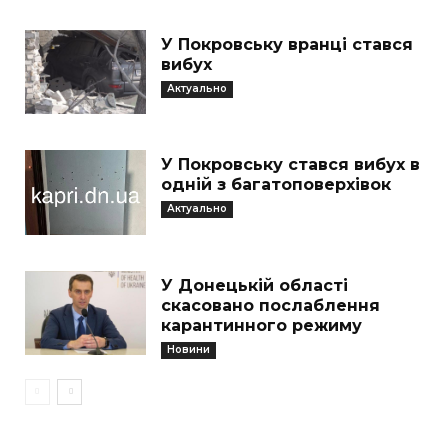
У Покровську вранці стався
вибух
Актуально
У Покровську стався вибух в
одній з багатоповерхівок
Актуально
У Донецькій області
скасовано послаблення
карантинного режиму
Новини