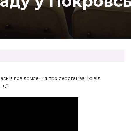
аду у Покровс
ась із повідомлення про реорганізацію від
ції.