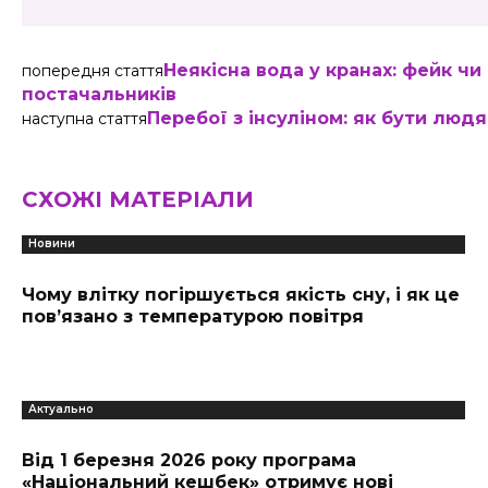
Неякісна вода у кранах: фейк ч
попередня стаття
постачальників
Перебої з інсуліном: як бути люд
наступна стаття
СХОЖІ МАТЕРІАЛИ
Новини
Чому влітку погіршується якість сну, і як це
пов’язано з температурою повітря
Актуально
Від 1 березня 2026 року програма
«Національний кешбек» отримує нові