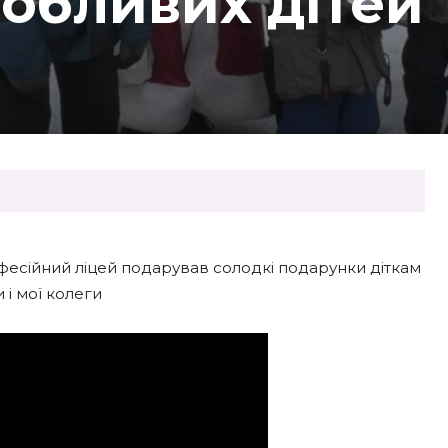
обливих дітей
есійний ліцей подарував солодкі подарунки діткам
 і мої колеги