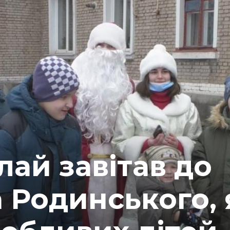
ай завітав до
а Родинського, 