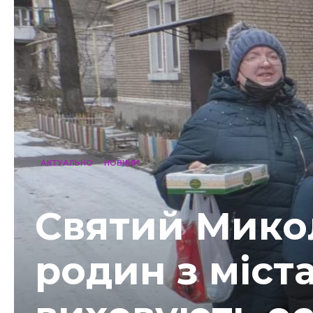
АКТУАЛЬНО
НОВИНИ
Святий Микол
родин з міст