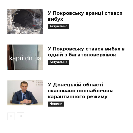
У Покровську вранці стався
вибух
Актуально
У Покровську стався вибух в
одній з багатоповерхівок
Актуально
У Донецькій області
скасовано послаблення
карантинного режиму
Новини