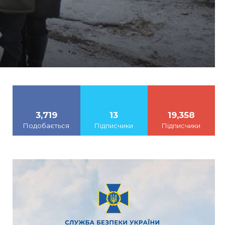
3,719
13
19,358
Подобається
Підписчики
Підписчики