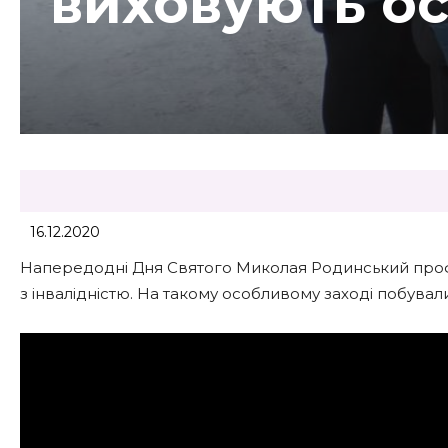
виховують ос
16.12.2020
Напередодні Дня Святого Миколая Родинський проф
з інвалідністю. На такому особливому заході побували