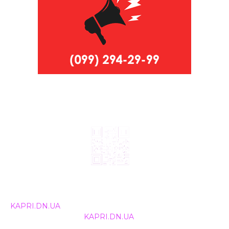
© 2024, ТОВ Телебачення «Капрі», усі права захищені.
Всі права на матеріали, що публікуються, належать
KAPRI.DN.UA
. Використання будь-якої інформації,
розміщеної на сайті
KAPRI.DN.UA
, іншими ЗМІ та
інтернет-ресурсами можливе лише за письмовою