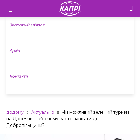
Телебачення
«Капрі»
Зворотній зв’язок
—
Архів
Новини
Донеччини
Контакти
додому
Актуально
Чи можливий зелений туризм
на Донеччині або чому варто завітати до
Добропільщини?