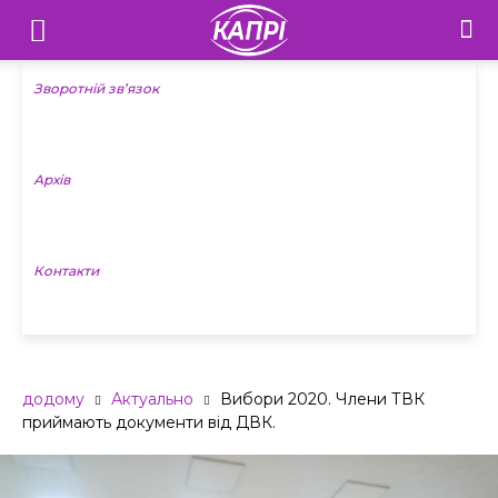
Телебачення
«Капрі»
Зворотній зв’язок
—
Архів
Новини
Донеччини
Контакти
додому
Актуально
Вибори 2020. Члени ТВК
приймають документи від ДВК.