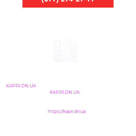
© 2024, ТОВ Телебачення «Капрі», усі права захищені.
Всі права на матеріали, що публікуються, належать
KAPRI.DN.UA
. Використання будь-якої інформації,
розміщеної на сайті
KAPRI.DN.UA
, іншими ЗМІ та
інтернет-ресурсами можливе лише за письмовою
згодою та обов'язкового розміщення прямого
гіперпосилання на
https://kapri.dn.ua
.
НАШІ КОНТАКТИ