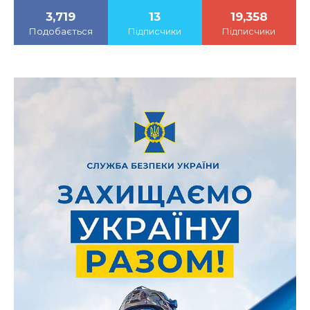
3,719
13
19,358
Подобається
Підписчики
Підписчики