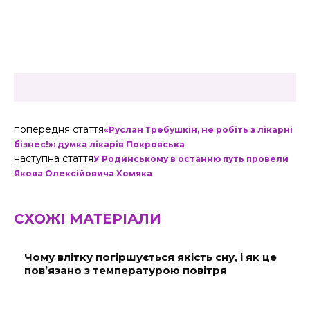
попередня стаття
«Руслан Требушкін, не робіть з лікарні
бізнес!»: думка лікарів Покровська
наступна стаття
У Родинському в останню путь провели
Якова Олексійовича Хомяка
СХОЖІ МАТЕРІАЛИ
Чому влітку погіршується якість сну, і як це
пов’язано з температурою повітря