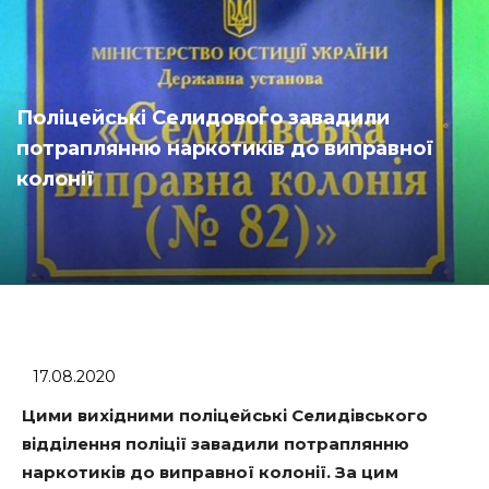
Поліцейські Селидового завадили
потраплянню наркотиків до виправної
колонії
17.08.2020
Цими вихідними поліцейські Селидівського
відділення поліції завадили потраплянню
наркотиків до виправної колонії. За цим