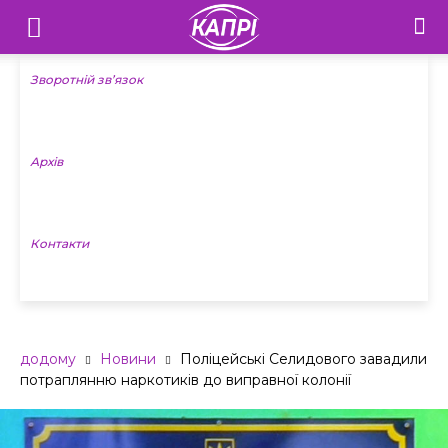
Телебачення
«Капрі»
Зворотній зв’язок
—
Архів
Новини
Донеччини
Контакти
додому
Новини
Поліцейські Селидового завадили
потраплянню наркотиків до виправної колонії